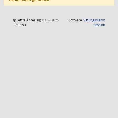
Letzte Änderung: 07.08.2026
Software:
Sitzungsdienst
(Wird in
17:03:50
Session