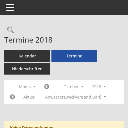
Toggle navigation
Rechercheauswahl
Termine 2018
Kalender
Termine
Niederschriften
Monat
Oktober
2018
Aktuell
Abwasserzweckverband Darß
Keine Daten gefunden.