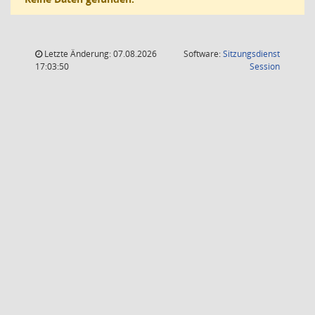
Letzte Änderung: 07.08.2026
Software:
Sitzungsdienst
(Wird in
17:03:50
Session