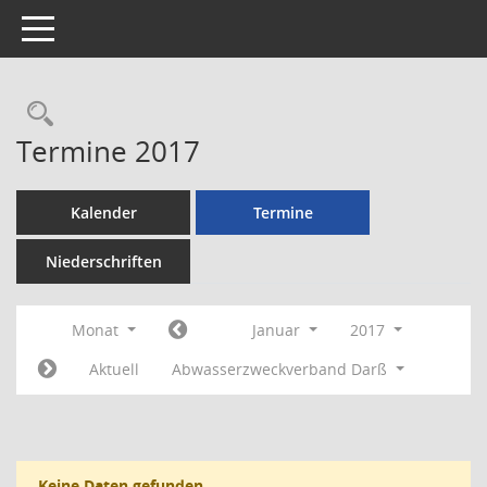
Toggle navigation
Rechercheauswahl
Termine 2017
Kalender
Termine
Niederschriften
Monat
Januar
2017
Aktuell
Abwasserzweckverband Darß
Keine Daten gefunden.