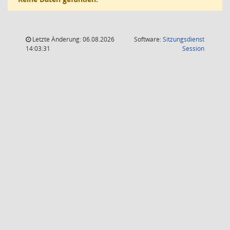
Letzte Änderung: 06.08.2026
Software:
Sitzungsdienst
(Wird in
14:03:31
Session