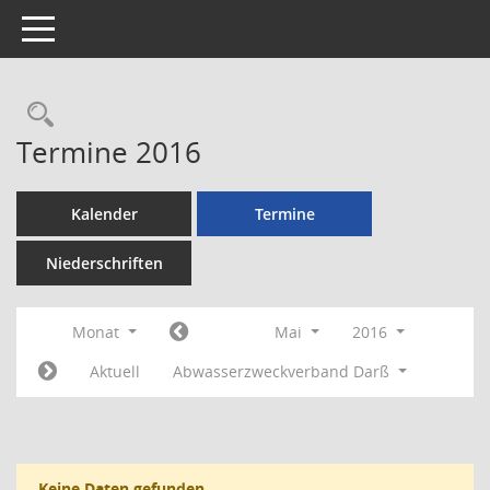
Toggle navigation
Rechercheauswahl
Termine 2016
Kalender
Termine
Niederschriften
Monat
Mai
2016
Aktuell
Abwasserzweckverband Darß
Keine Daten gefunden.