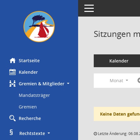
Toggle navigation
Sitzungen mi
Startseite
Kalender
Kalender
Monat
Gremien & Mitglieder
Mandatsträger
Gremien
Keine Daten gefun
Recherche
§
     Rechtstexte
Letzte Änderung: 06.08.