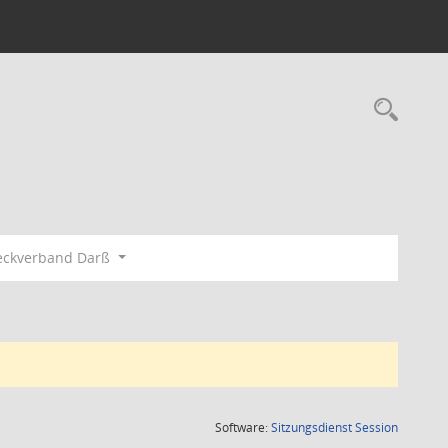
Rec
eckverband Darß
(Wird in
Software:
Sitzungsdienst
Session