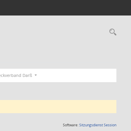
Rec
eckverband Darß
(Wird in
Software:
Sitzungsdienst
Session