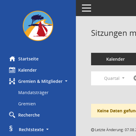
Toggle navigation
Sitzungen mi
Startseite
Kalender
Kalender
Quartal
Gremien & Mitglieder
Mandatsträger
Gremien
Keine Daten gefun
Recherche
§
     Rechtstexte
Letzte Änderung: 07.08.