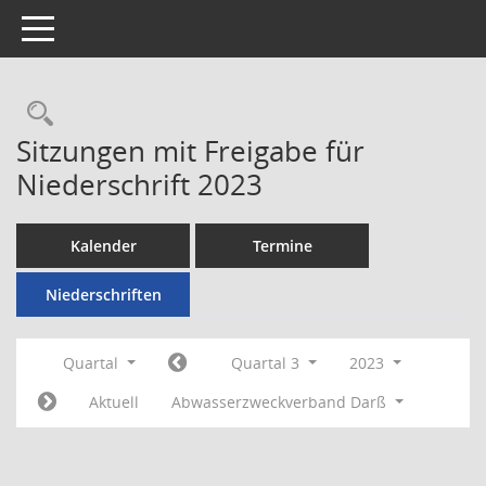
Toggle navigation
Rechercheauswahl
Sitzungen mit Freigabe für
Niederschrift 2023
Kalender
Termine
Niederschriften
Quartal
Quartal 3
2023
Aktuell
Abwasserzweckverband Darß