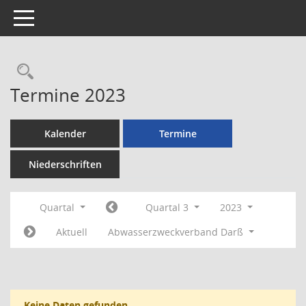
Toggle navigation
Rechercheauswahl
Termine 2023
Kalender
Termine
Niederschriften
Quartal
Quartal 3
2023
Aktuell
Abwasserzweckverband Darß
Keine Daten gefunden.