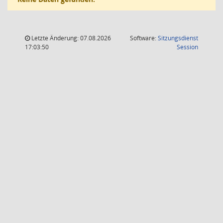
Letzte Änderung: 07.08.2026
Software:
Sitzungsdienst
(Wird in
17:03:50
Session