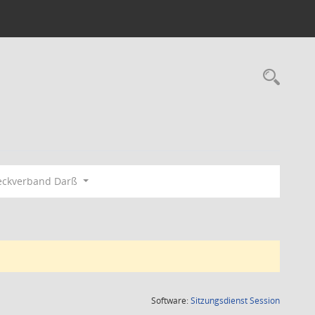
Rec
eckverband Darß
(Wird in
Software:
Sitzungsdienst
Session