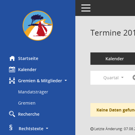
Toggle navigation
Termine 20
Startseite
Kalender
Kalender
Quartal
Gremien & Mitglieder
Mandatsträger
Gremien
Keine Daten gefun
Recherche
§
     Rechtstexte
Letzte Änderung: 07.08.