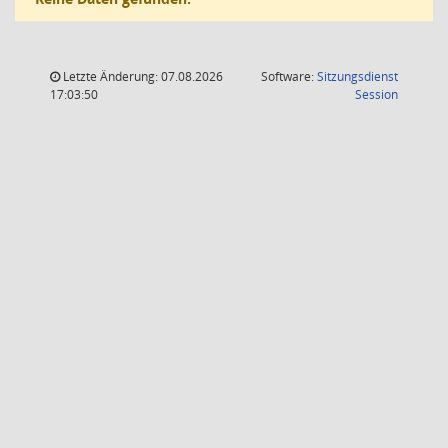
Letzte Änderung: 07.08.2026
Software:
Sitzungsdienst
(Wird in
17:03:50
Session