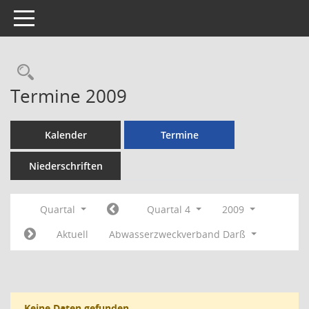
Toggle navigation
Rechercheauswahl
Termine 2009
Kalender
Termine
Niederschriften
Quartal
Quartal 4
2009
Aktuell
Abwasserzweckverband Darß
Keine Daten gefunden.