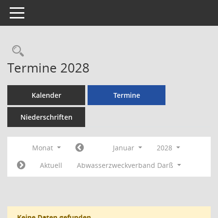
Toggle navigation
Rechercheauswahl
Termine 2028
Kalender
Termine
Niederschriften
Monat
Januar
2028
Aktuell
Abwasserzweckverband Darß
Keine Daten gefunden.