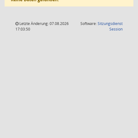
Letzte Änderung: 07.08.2026
Software:
Sitzungsdienst
(Wird in
17:03:50
Session