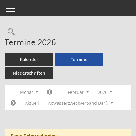
Toggle navigation
Rechercheauswahl
Termine 2026
Kalender
Termine
Niederschriften
Monat
Februar
2026
Aktuell
Abwasserzweckverband Darß
Keine Daten gefunden.