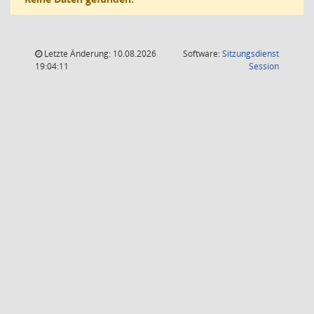
Letzte Änderung: 10.08.2026
Software:
Sitzungsdienst
(Wird in
19:04:11
Session