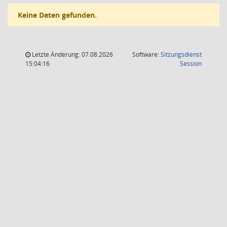
Keine Daten gefunden.
Letzte Änderung: 07.08.2026
Software:
Sitzungsdienst
(Wird in
15:04:16
Session