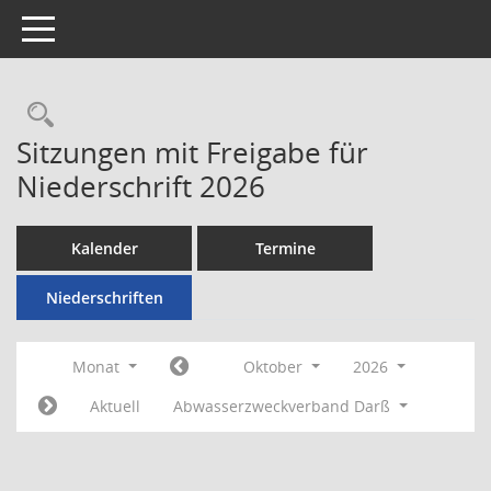
Toggle navigation
Rechercheauswahl
Sitzungen mit Freigabe für
Niederschrift 2026
Kalender
Termine
Niederschriften
Monat
Oktober
2026
Aktuell
Abwasserzweckverband Darß