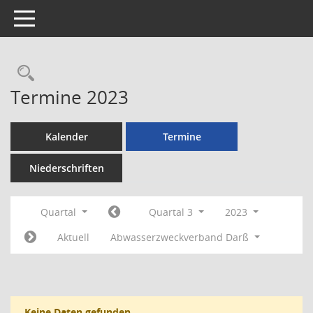
Toggle navigation
Rechercheauswahl
Termine 2023
Kalender
Termine
Niederschriften
Quartal
Quartal 3
2023
Aktuell
Abwasserzweckverband Darß
Keine Daten gefunden.