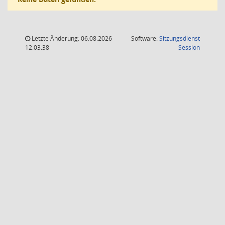
Letzte Änderung: 06.08.2026
Software:
Sitzungsdienst
(Wird in
12:03:38
Session