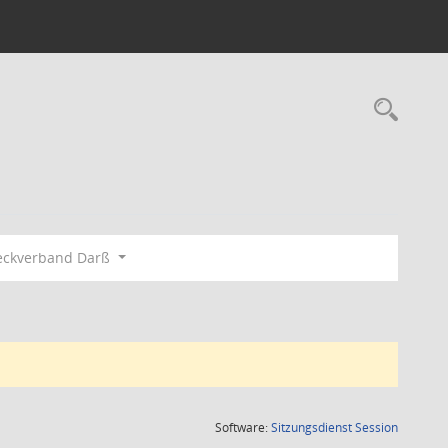
Rec
eckverband Darß
(Wird in
Software:
Sitzungsdienst
Session