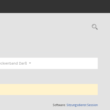
Rec
eckverband Darß
(Wird in
Software:
Sitzungsdienst
Session