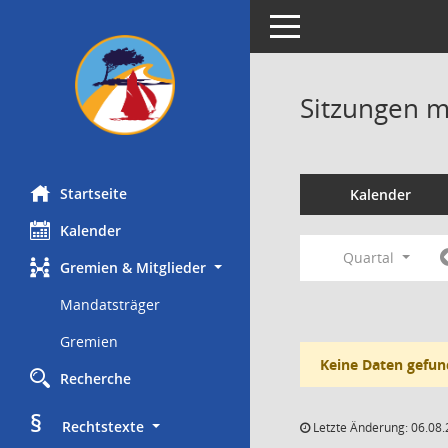
Toggle navigation
Sitzungen mi
Startseite
Kalender
Kalender
Quartal
Gremien & Mitglieder
Mandatsträger
Gremien
Keine Daten gefun
Recherche
§
     Rechtstexte
Letzte Änderung: 06.08.