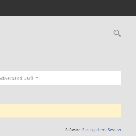
Rec
eckverband Darß
(Wird in
Software:
Sitzungsdienst
Session