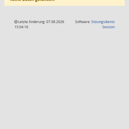
Letzte Änderung: 07.08.2026
Software:
Sitzungsdienst
(Wird in
15:04:16
Session