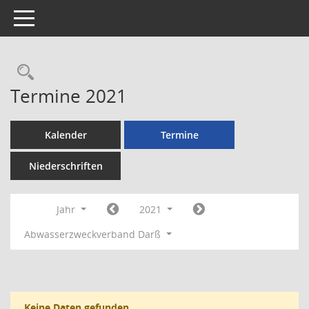
Toggle navigation
Rechercheauswahl
Termine 2021
Kalender
Termine
Niederschriften
Jahr
2021
Abwasserzweckverband Darß
Keine Daten gefunden.