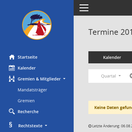
Toggle navigation
Termine 20
Startseite
Kalender
Kalender
Quartal
Gremien & Mitglieder
Mandatsträger
Gremien
Keine Daten gefun
Recherche
§
     Rechtstexte
Letzte Änderung: 06.08.