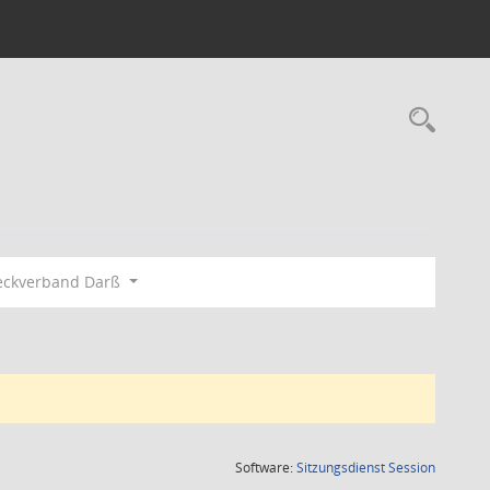
Rec
eckverband Darß
(Wird in
Software:
Sitzungsdienst
Session