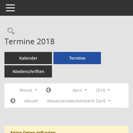
Toggle navigation
Rechercheauswahl
Termine 2018
Kalender
Termine
Niederschriften
Monat
April
2018
Aktuell
Abwasserzweckverband Darß
Keine Daten gefunden.