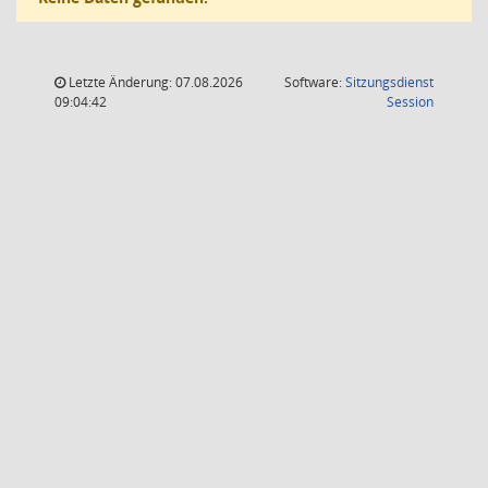
Letzte Änderung: 07.08.2026
Software:
Sitzungsdienst
(Wird in
09:04:42
Session