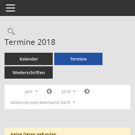
Toggle navigation
Rechercheauswahl
Termine 2018
Kalender
Termine
Niederschriften
Jahr
2018
Abwasserzweckverband Darß
Keine Daten gefunden.