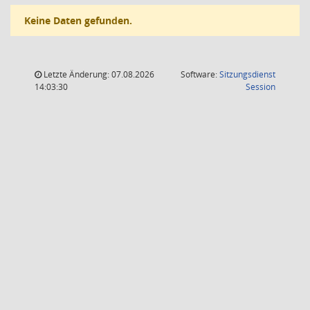
Keine Daten gefunden.
Letzte Änderung: 07.08.2026
Software:
Sitzungsdienst
(Wird in
14:03:30
Session