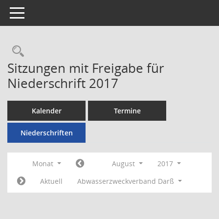
Toggle navigation
Rechercheauswahl
Sitzungen mit Freigabe für
Niederschrift 2017
Kalender
Termine
Niederschriften
Monat
August
2017
Aktuell
Abwasserzweckverband Darß