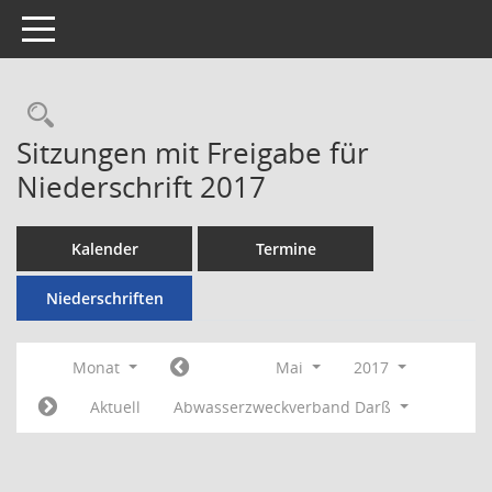
Toggle navigation
Rechercheauswahl
Sitzungen mit Freigabe für
Niederschrift 2017
Kalender
Termine
Niederschriften
Monat
Mai
2017
Aktuell
Abwasserzweckverband Darß