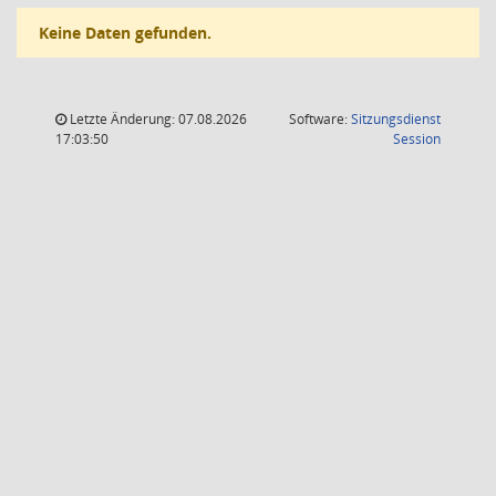
Keine Daten gefunden.
Letzte Änderung: 07.08.2026
Software:
Sitzungsdienst
(Wird in
17:03:50
Session