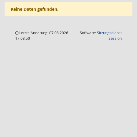
Keine Daten gefunden.
Letzte Änderung: 07.08.2026
Software:
Sitzungsdienst
(Wird in
17:03:50
Session