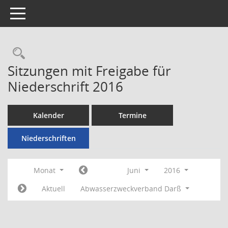
Toggle navigation
Rechercheauswahl
Sitzungen mit Freigabe für
Niederschrift 2016
Kalender
Termine
Niederschriften
Monat
Juni
2016
Aktuell
Abwasserzweckverband Darß