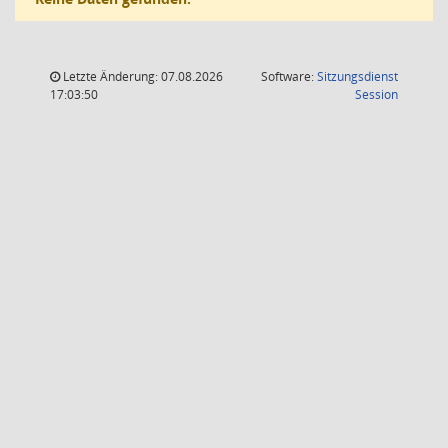
Letzte Änderung: 07.08.2026
Software:
Sitzungsdienst
(Wird in
17:03:50
Session