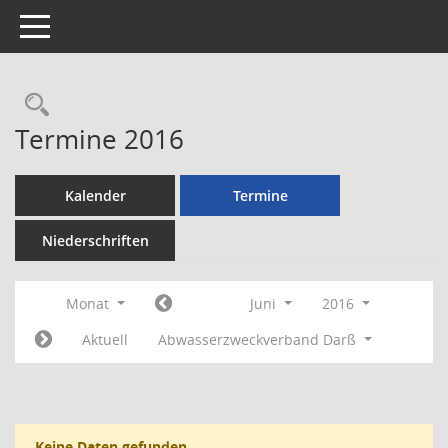
Toggle navigation
Rechercheauswahl
Termine 2016
Kalender
Termine
Niederschriften
Monat
Juni
2016
Aktuell
Abwasserzweckverband Darß
Keine Daten gefunden.