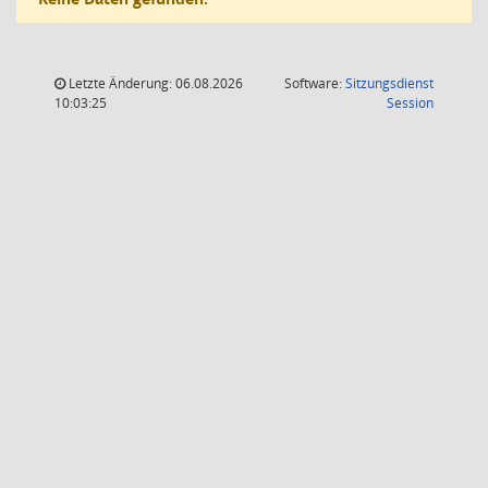
Letzte Änderung: 06.08.2026
Software:
Sitzungsdienst
(Wird in
10:03:25
Session