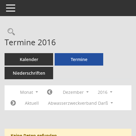
Toggle navigation
Rechercheauswahl
Termine 2016
Kalender
Termine
Niederschriften
Monat
Dezember
2016
Aktuell
Abwasserzweckverband Darß
Keine Daten gefunden.