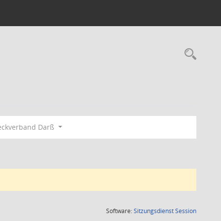
Rec
eckverband Darß
(Wird in
Software:
Sitzungsdienst
Session