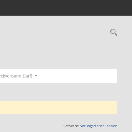
Rec
eckverband Darß
(Wird in
Software:
Sitzungsdienst
Session