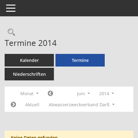
Toggle navigation
Rechercheauswahl
Termine 2014
Kalender
Termine
Niederschriften
Monat
Juni
2014
Aktuell
Abwasserzweckverband Darß
Keine Daten gefunden.