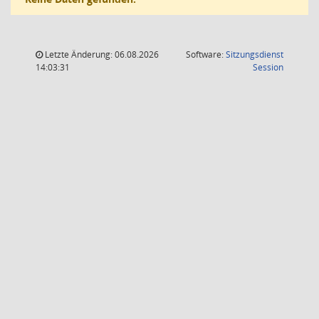
Letzte Änderung: 06.08.2026
Software:
Sitzungsdienst
(Wird in
14:03:31
Session