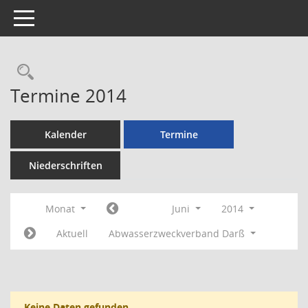
Toggle navigation
Rechercheauswahl
Termine 2014
Kalender
Termine
Niederschriften
Monat
Juni
2014
Aktuell
Abwasserzweckverband Darß
Keine Daten gefunden.