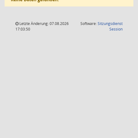
Letzte Änderung: 07.08.2026
Software:
Sitzungsdienst
(Wird in
17:03:50
Session