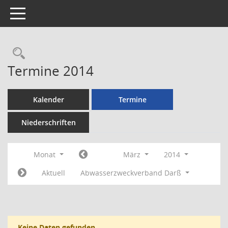
Toggle navigation
Rechercheauswahl
Termine 2014
Kalender
Termine
Niederschriften
Monat
März
2014
Aktuell
Abwasserzweckverband Darß
Keine Daten gefunden.