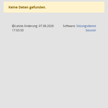
Keine Daten gefunden.
Letzte Änderung: 07.08.2026
Software:
Sitzungsdienst
(Wird in
17:03:50
Session