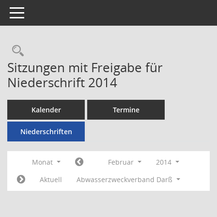
Toggle navigation
Rechercheauswahl
Sitzungen mit Freigabe für
Niederschrift 2014
Kalender
Termine
Niederschriften
Monat
Februar
2014
Aktuell
Abwasserzweckverband Darß