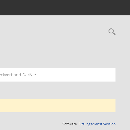
Rec
eckverband Darß
(Wird in
Software:
Sitzungsdienst
Session