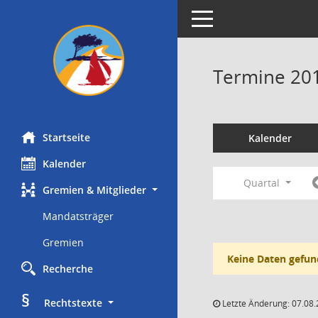
Toggle navigation
Termine 20
Startseite
Kalender
Kalender
Quartal
Gremien & Mitglieder
Mandatsträger
Gremien
Keine Daten gefun
Recherche
§
     Rechtstexte
Letzte Änderung: 07.08.