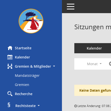
Toggle navigation
Sitzungen mi
Startseite
Kalender
Kalender
Monat
Gremien & Mitglieder
Mandatsträger
Gremien
Keine Daten gefun
Recherche
§
     Rechtstexte
Letzte Änderung: 07.08.