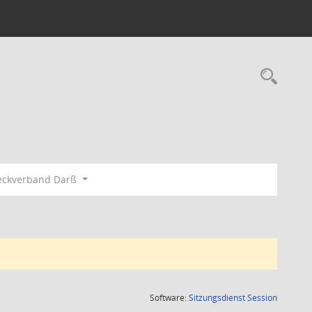
Rec
eckverband Darß
(Wird in
Software:
Sitzungsdienst
Session