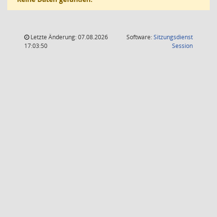
Letzte Änderung: 07.08.2026
Software:
Sitzungsdienst
(Wird in
17:03:50
Session