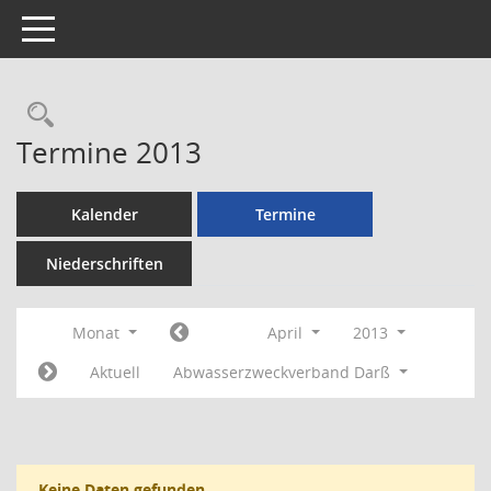
Toggle navigation
Rechercheauswahl
Termine 2013
Kalender
Termine
Niederschriften
Monat
April
2013
Aktuell
Abwasserzweckverband Darß
Keine Daten gefunden.