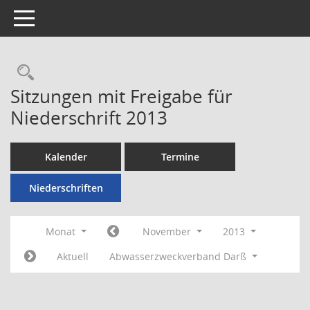
Toggle navigation
Rechercheauswahl
Sitzungen mit Freigabe für
Niederschrift 2013
Kalender
Termine
Niederschriften
Monat
November
2013
Aktuell
Abwasserzweckverband Darß