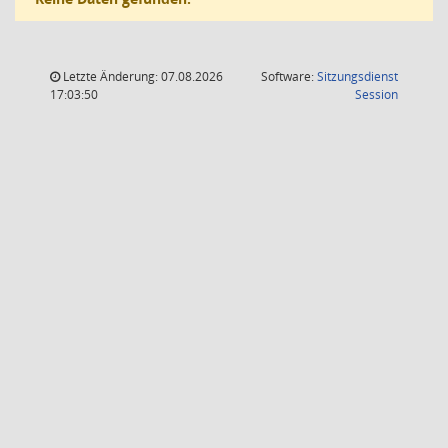
Letzte Änderung: 07.08.2026
Software:
Sitzungsdienst
(Wird in
17:03:50
Session