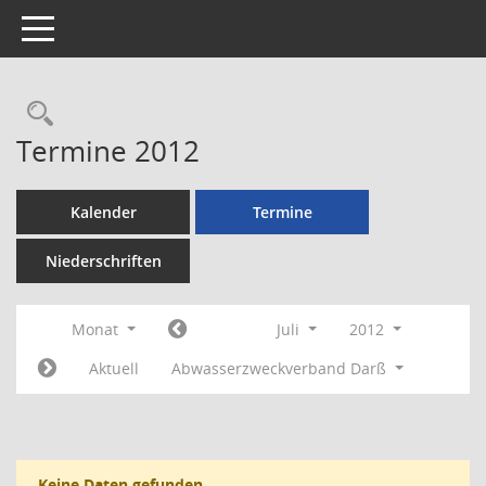
Toggle navigation
Rechercheauswahl
Termine 2012
Kalender
Termine
Niederschriften
Monat
Juli
2012
Aktuell
Abwasserzweckverband Darß
Keine Daten gefunden.