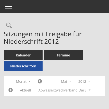
Toggle navigation
Rechercheauswahl
Sitzungen mit Freigabe für
Niederschrift 2012
Kalender
Termine
Niederschriften
Monat
Mai
2012
Aktuell
Abwasserzweckverband Darß