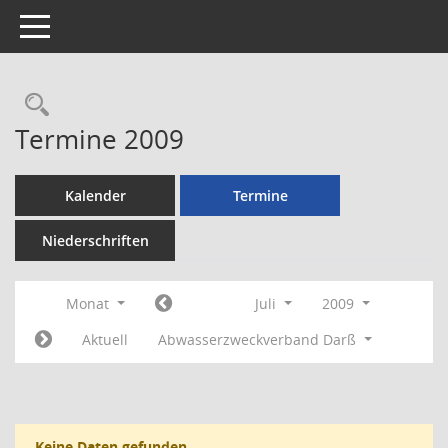
Toggle navigation
Rechercheauswahl
Termine 2009
Kalender
Termine
Niederschriften
Monat
Juli
2009
Aktuell
Abwasserzweckverband Darß
Keine Daten gefunden.