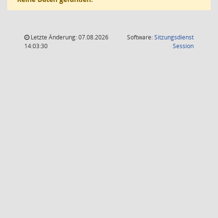
Letzte Änderung: 07.08.2026
Software:
Sitzungsdienst
(Wird in
14:03:30
Session