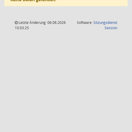
Letzte Änderung: 06.08.2026
Software:
Sitzungsdienst
(Wird in
10:03:25
Session