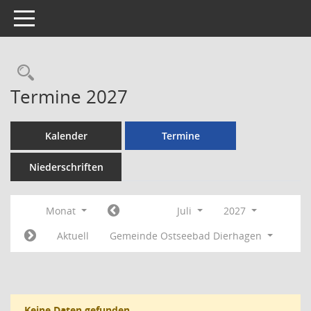
Toggle navigation
Rechercheauswahl
Termine 2027
Kalender
Termine
Niederschriften
Monat
Juli
2027
Aktuell
Gemeinde Ostseebad Dierhagen
Keine Daten gefunden.