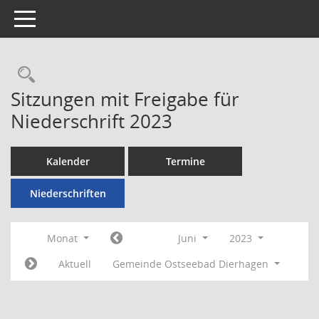
Toggle navigation
Rechercheauswahl
Sitzungen mit Freigabe für
Niederschrift 2023
Kalender
Termine
Niederschriften
Monat
Juni
2023
Aktuell
Gemeinde Ostseebad Dierhagen