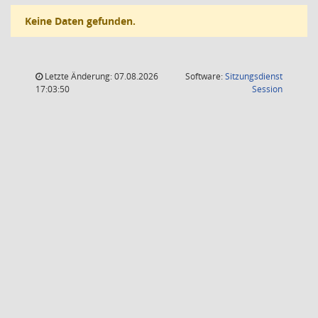
Keine Daten gefunden.
Letzte Änderung: 07.08.2026
Software:
Sitzungsdienst
(Wird in
17:03:50
Session