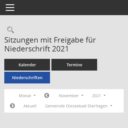
Toggle navigation
Rechercheauswahl
Sitzungen mit Freigabe für
Niederschrift 2021
Kalender
Termine
Niederschriften
Monat
November
2021
Aktuell
Gemeinde Ostseebad Dierhagen