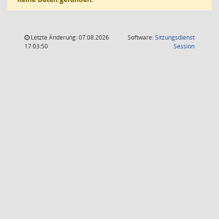
Letzte Änderung: 07.08.2026
Software:
Sitzungsdienst
(Wird in
17:03:50
Session