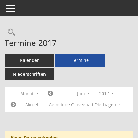
Toggle navigation
Rechercheauswahl
Termine 2017
Kalender
Termine
Niederschriften
Monat
Juni
2017
Aktuell
Gemeinde Ostseebad Dierhagen
Keine Daten gefunden.