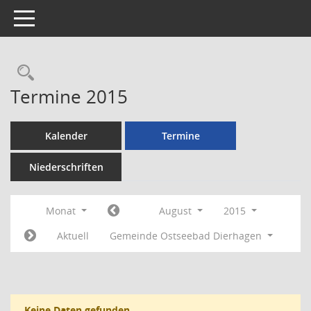
Toggle navigation
Rechercheauswahl
Termine 2015
Kalender
Termine
Niederschriften
Monat
August
2015
Aktuell
Gemeinde Ostseebad Dierhagen
Keine Daten gefunden.