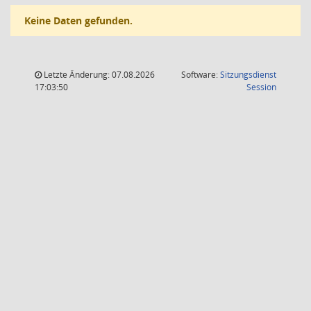
Keine Daten gefunden.
Letzte Änderung: 07.08.2026
Software:
Sitzungsdienst
(Wird in
17:03:50
Session