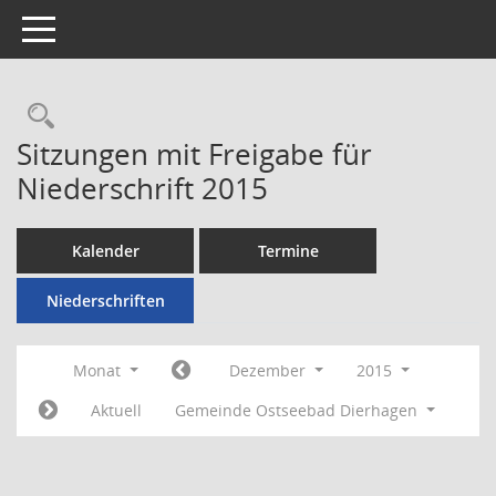
Toggle navigation
Rechercheauswahl
Sitzungen mit Freigabe für
Niederschrift 2015
Kalender
Termine
Niederschriften
Monat
Dezember
2015
Aktuell
Gemeinde Ostseebad Dierhagen