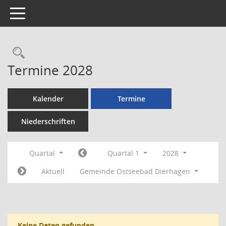
Toggle navigation
Rechercheauswahl
Termine 2028
Kalender
Termine
Niederschriften
Quartal
Quartal 1
2028
Aktuell
Gemeinde Ostseebad Dierhagen
Keine Daten gefunden.