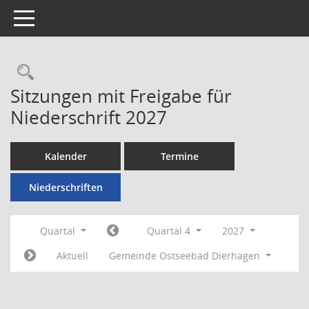
Toggle navigation
Rechercheauswahl
Sitzungen mit Freigabe für
Niederschrift 2027
Kalender
Termine
Niederschriften
Quartal
Quartal 4
2027
Aktuell
Gemeinde Ostseebad Dierhagen