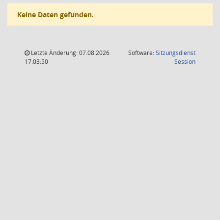
Keine Daten gefunden.
Letzte Änderung: 07.08.2026
Software:
Sitzungsdienst
(Wird in
17:03:50
Session