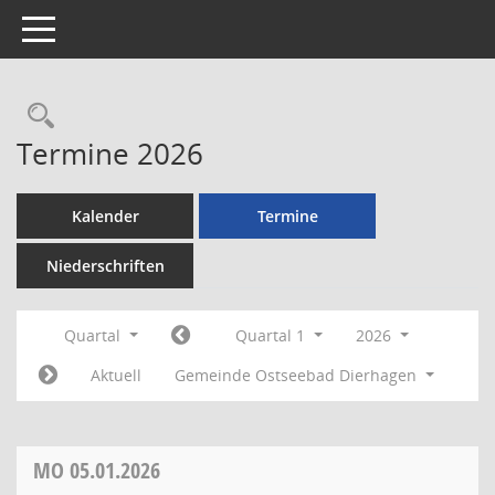
Toggle navigation
Rechercheauswahl
Termine 2026
Kalender
Termine
Niederschriften
Quartal
Quartal 1
2026
Aktuell
Gemeinde Ostseebad Dierhagen
MO
05.01.2026