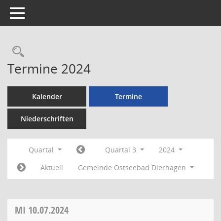
Toggle navigation
Rechercheauswahl
Termine 2024
Kalender
Termine
Niederschriften
Quartal
Quartal 3
2024
Aktuell
Gemeinde Ostseebad Dierhagen
MI
10.07.2024