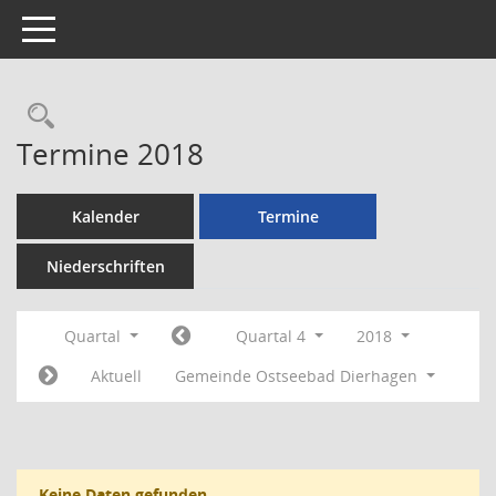
Toggle navigation
Rechercheauswahl
Termine 2018
Kalender
Termine
Niederschriften
Quartal
Quartal 4
2018
Aktuell
Gemeinde Ostseebad Dierhagen
Keine Daten gefunden.