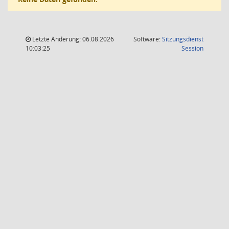
Letzte Änderung: 06.08.2026
Software:
Sitzungsdienst
(Wird in
10:03:25
Session