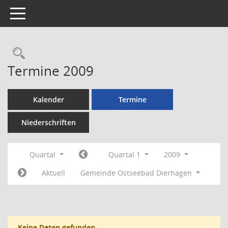
Toggle navigation
Rechercheauswahl
Termine 2009
Kalender
Termine
Niederschriften
Quartal
Quartal 1
2009
Aktuell
Gemeinde Ostseebad Dierhagen
Keine Daten gefunden.